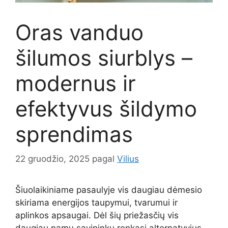
Oras vanduo
šilumos siurblys –
modernus ir
efektyvus šildymo
sprendimas
22 gruodžio, 2025
pagal
Vilius
Šiuolaikiniame pasaulyje vis daugiau dėmesio
skiriama energijos taupymui, tvarumui ir
aplinkos apsaugai. Dėl šių priežasčių vis