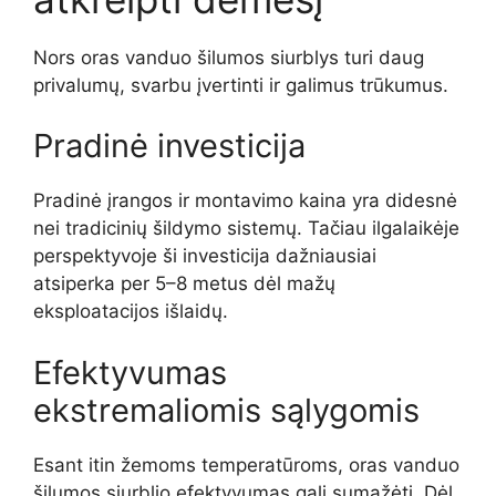
Nors oras vanduo šilumos siurblys turi daug
privalumų, svarbu įvertinti ir galimus trūkumus.
Pradinė investicija
Pradinė įrangos ir montavimo kaina yra didesnė
nei tradicinių šildymo sistemų. Tačiau ilgalaikėje
perspektyvoje ši investicija dažniausiai
atsiperka per 5–8 metus dėl mažų
eksploatacijos išlaidų.
Efektyvumas
ekstremaliomis sąlygomis
Esant itin žemoms temperatūroms, oras vanduo
šilumos siurblio efektyvumas gali sumažėti. Dėl