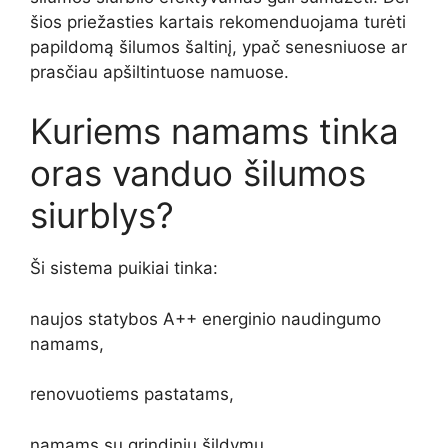
šios priežasties kartais rekomenduojama turėti
papildomą šilumos šaltinį, ypač senesniuose ar
prasčiau apšiltintuose namuose.
Kuriems namams tinka
oras vanduo šilumos
siurblys?
Ši sistema puikiai tinka:
naujos statybos A++ energinio naudingumo
namams,
renovuotiems pastatams,
namams su grindiniu šildymu,