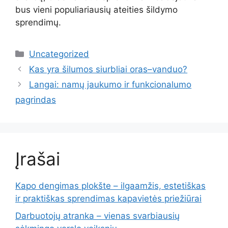
bus vieni populiariausių ateities šildymo
sprendimų.
Kategorijos
Uncategorized
Kas yra šilumos siurbliai oras–vanduo?
Langai: namų jaukumo ir funkcionalumo
pagrindas
Įrašai
Kapo dengimas plokšte – ilgaamžis, estetiškas
ir praktiškas sprendimas kapavietės priežiūrai
Darbuotojų atranka – vienas svarbiausių