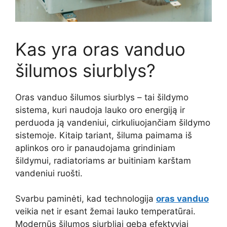
Kas yra oras vanduo
šilumos siurblys?
Oras vanduo šilumos siurblys – tai šildymo
sistema, kuri naudoja lauko oro energiją ir
perduoda ją vandeniui, cirkuliuojančiam šildymo
sistemoje. Kitaip tariant, šiluma paimama iš
aplinkos oro ir panaudojama grindiniam
šildymui, radiatoriams ar buitiniam karštam
vandeniui ruošti.
Svarbu paminėti, kad technologija
oras vanduo
veikia net ir esant žemai lauko temperatūrai.
Modernūs šilumos siurbliai geba efektyviai