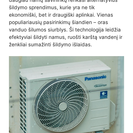
daugiau namų savininkų renkasi alternatyvius
šildymo sprendimus, kurie yra ne tik
ekonomiški, bet ir draugiški aplinkai. Vienas
populiariausių pasirinkimų šiandien – oras
vanduo šilumos siurblys. Ši technologija leidžia
efektyviai šildyti namus, ruošti karštą vandenį ir
ženkliai sumažinti šildymo išlaidas.