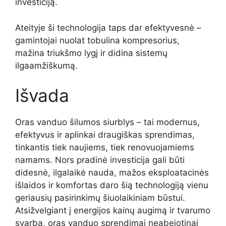
investiciją.
Ateityje ši technologija taps dar efektyvesnė –
gamintojai nuolat tobulina kompresorius,
mažina triukšmo lygį ir didina sistemų
ilgaamžiškumą.
Išvada
Oras vanduo šilumos siurblys – tai modernus,
efektyvus ir aplinkai draugiškas sprendimas,
tinkantis tiek naujiems, tiek renovuojamiems
namams. Nors pradinė investicija gali būti
didesnė, ilgalaikė nauda, mažos eksploatacinės
išlaidos ir komfortas daro šią technologiją vienu
geriausių pasirinkimų šiuolaikiniam būstui.
Atsižvelgiant į energijos kainų augimą ir tvarumo
svarbą, oras vanduo sprendimai neabejotinai