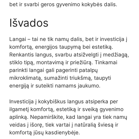
bet ir svarbi geros gyvenimo kokybės dalis.
Išvados
Langai – tai ne tik namų dalis, bet ir investicija į
komfortą, energijos taupymą bei estetiką.
Renkantis langus, svarbu atsižvelgti į medžiagą,
stiklo tipą, montavimą ir priežiūrą. Tinkamai
parinkti langai gali pagerinti patalpų
mikroklimatą, sumažinti triukšmą, taupyti
energiją ir suteikti namams jaukumo.
Investicija į kokybiškus langus atsiperka per
ilgametį komfortą, estetiką ir sveiką gyvenimo
aplinką. Nepamirškite, kad langai yra tiek namų
veidas į išorę, tiek vartai į natūralią šviesą ir
komfortą jūsų kasdienybėje.