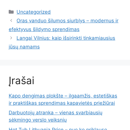
Kategorijos
Uncategorized
Oras vanduo šilumos siurblys – modernus ir
efektyvus šildymo sprendimas
Langai Vilnius: kaip išsirinkti tinkamiausius
jūsų namams
Įrašai
Kapo dengimas plokšte – ilgaamžis, estetiškas
ir praktiškas sprendimas kapavietės priežiūrai
Darbuotojų atranka – vienas svarbiausių
sėkmingo verslo veiksnių
Hot Tub Lithuania Price – nuo ko priklauso