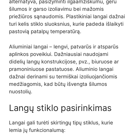
alternatyva, pasižyminti ilgaamžiškumu, geru
šilumos ir garso izoliavimu bei mažomis
priežiūros sąnaudomis. Plastikiniai langai dažnai
turi kelis stiklo sluoksnius, kurie padeda išlaikyti
pastovią patalpų temperatūrą.
Aliuminiai langai – lengvi, patvarūs ir atsparūs
aplinkos poveikiui. Dažniausiai naudojami
didelių langų konstrukcijose, pvz., biuruose ar
pramoniniuose pastatuose. Aliuminio langai
dažnai derinami su termiškai izoliuojančiomis
medžiagomis, kad būtų išvengta šilumos
nuostolių.
Langų stiklo pasirinkimas
Langai gali turėti skirtingų tipų stiklus, kurie
lemia jų funkcionalumą: