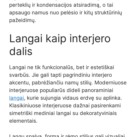
perteklių ir kondensacijos atsiradimą, o tai
apsaugo namus nuo pelėsio ir kitų struktūrinių
pažeidimų.
Langai kaip interjero
dalis
Langai ne tik funkcionalūs, bet ir estetiškai
svarbūs. Jie gali tapti pagrindiniu interjero
akcentu, pabrėžiančiu namų stilių. Moderniuose
interjeruose populiarūs dideli panoraminiai
langai
, kurie sujungia vidaus erdvę su aplinka.
Klasikiniuose interjeruose dažnai pasirenkami
simetriški mediniai langai su dekoratyviniais
elementais.
Langų spalva, forma ir rėmo stilius gali vizualiai