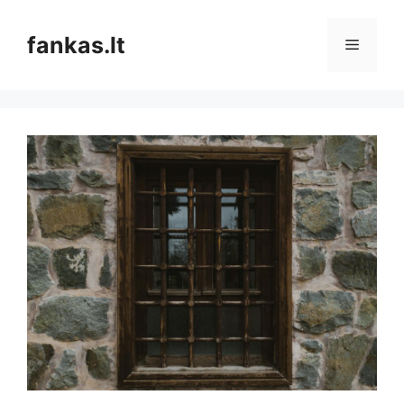
Pereiti
prie
fankas.lt
Meniu
turinio