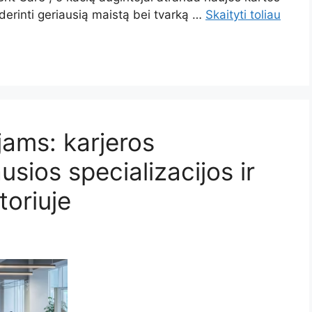
erinti geriausią maistą bei tvarką …
Skaityti toliau
ams: karjeros
sios specializacijos ir
toriuje