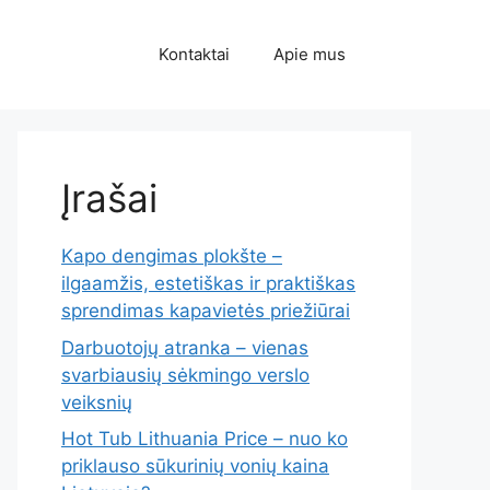
Kontaktai
Apie mus
Įrašai
Kapo dengimas plokšte –
ilgaamžis, estetiškas ir praktiškas
sprendimas kapavietės priežiūrai
Darbuotojų atranka – vienas
svarbiausių sėkmingo verslo
veiksnių
Hot Tub Lithuania Price – nuo ko
priklauso sūkurinių vonių kaina