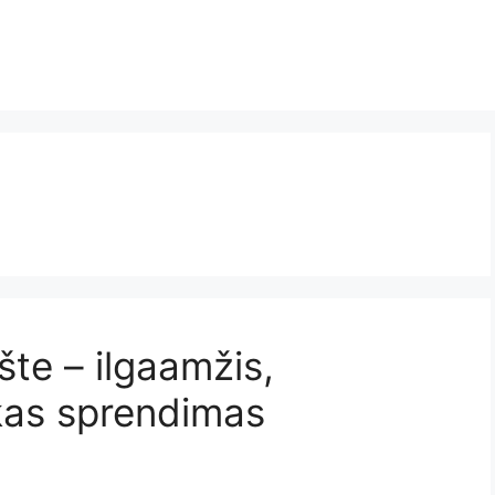
te – ilgaamžis,
škas sprendimas
i