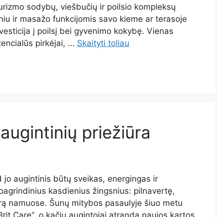
turizmo sodybų, viešbučių ir poilsio kompleksų
niu ir masažo funkcijomis savo kieme ar terasoje
vesticija į poilsį bei gyvenimo kokybę. Vienas
encialūs pirkėjai, …
Skaityti toliau
augintinių priežiūra
 jo augintinis būtų sveikas, energingas ir
pagrindinius kasdienius žingsnius: pilnavertę,
varą namuose. Šunų mitybos pasaulyje šiuo metu
Brit Care“, o kačių augintojai atranda naujos kartos