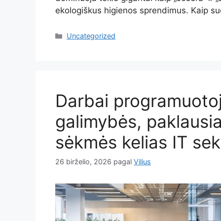
ekologiškus higienos sprendimus. Kaip sud
Kategorijos
Uncategorized
Darbai programuotoj
galimybės, paklausiau
sėkmės kelias IT sek
26 birželio, 2026
pagal
Vilius