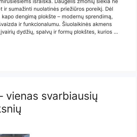
mirusiesiems išraiška. Daugelis žmonių siekia ne
et ir sumažinti nuolatinės priežiūros poreikį. Dėl
si kapo dengimą plokšte – modernų sprendimą,
švaizda ir funkcionalumu. Šiuolaikinės akmens
įvairių dydžių, spalvų ir formų plokštes, kurios …
– vienas svarbiausių
ksnių