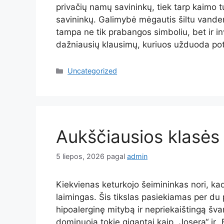
privačių namų savininkų, tiek tarp kaimo 
savininkų. Galimybė mėgautis šiltu vande
tampa ne tik prabangos simboliu, bet ir in
dažniausių klausimų, kuriuos užduoda pot
Kategorijos
Uncategorized
Aukščiausios klasės 
5 liepos, 2026
pagal
admin
Kiekvienas keturkojo šeimininkas nori, kad
laimingas. Šis tikslas pasiekiamas per du 
hipoalerginę mitybą ir nepriekaištingą š
dominuoja tokie gigantai kaip „Josera“ ir „