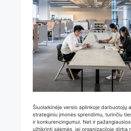
Šiuolaikinėje verslo aplinkoje darbuotojų a
strateginiu įmonės sprendimu, turinčiu ti
ir konkurencingumui. Net ir pažangiausios 
užtikrinti sėkmės, jei organizacijoje dirba