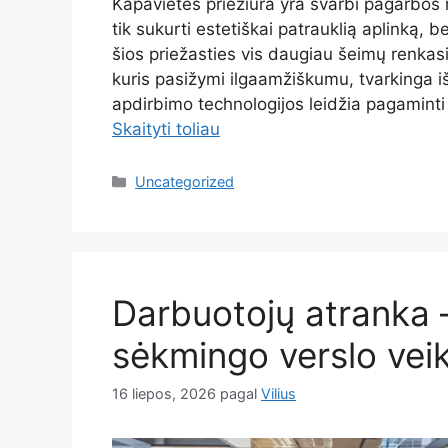
Kapavietės priežiūra yra svarbi pagarbos 
tik sukurti estetiškai patrauklią aplinką, b
šios priežasties vis daugiau šeimų renka
kuris pasižymi ilgaamžiškumu, tvarkinga i
apdirbimo technologijos leidžia pagaminti 
Skaityti toliau
Kategorijos
Uncategorized
Darbuotojų atranka 
sėkmingo verslo vei
16 liepos, 2026
pagal
Vilius