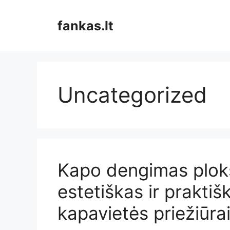
Pereiti
prie
fankas.lt
turinio
Uncategorized
Kapo dengimas plokš
estetiškas ir prakti
kapavietės priežiūra