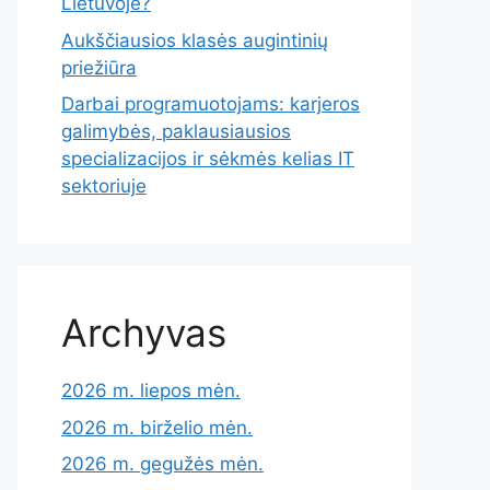
Lietuvoje?
Aukščiausios klasės augintinių
priežiūra
Darbai programuotojams: karjeros
galimybės, paklausiausios
specializacijos ir sėkmės kelias IT
sektoriuje
Archyvas
2026 m. liepos mėn.
2026 m. birželio mėn.
2026 m. gegužės mėn.