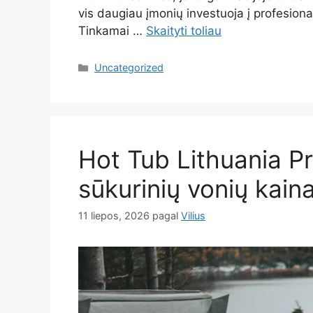
vis daugiau įmonių investuoja į profesion
Tinkamai …
Skaityti toliau
Kategorijos
Uncategorized
Hot Tub Lithuania Pr
sūkurinių vonių kain
11 liepos, 2026
pagal
Vilius