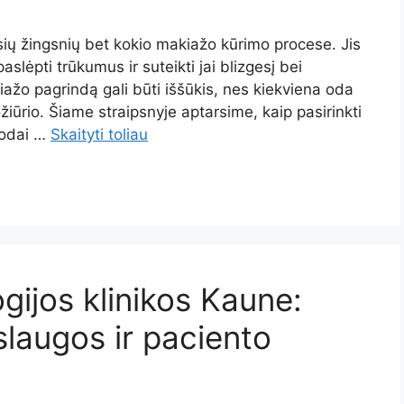
ių žingsnių bet kokio makiažo kūrimo procese. Jis
slėpti trūkumus ir suteikti jai blizgesį bei
ažo pagrindą gali būti iššūkis, nes kiekviena oda
ožiūrio. Šiame straipsnyje aptarsime, kaip pasirinkti
 odai …
Skaityti toliau
gijos klinikos Kaune:
laugos ir paciento