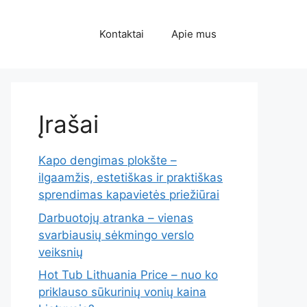
Kontaktai
Apie mus
Įrašai
Kapo dengimas plokšte –
ilgaamžis, estetiškas ir praktiškas
sprendimas kapavietės priežiūrai
Darbuotojų atranka – vienas
svarbiausių sėkmingo verslo
veiksnių
Hot Tub Lithuania Price – nuo ko
priklauso sūkurinių vonių kaina