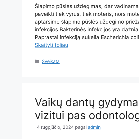
Šlapimo pūslės uždegimas, dar vadinamas c
paveikti tiek vyrus, tiek moteris, nors mo
aptarsime šlapimo pūslės uždegimo prieža
infekcijos Bakterinės infekcijos yra dažni
Paprastai infekciją sukelia Escherichia coli
Skaityti toliau
Kategorijos
Sveikata
Vaikų dantų gydymas
vizitui pas odontolo
14 rugpjūčio, 2024
pagal
admin