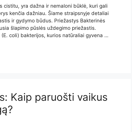
istitu, yra dažna ir nemaloni būklė, kuri gali
terys kenčia dažniau. Šiame straipsnyje detaliai
stis ir gydymo būdus. Priežastys Bakterinės
ausia šlapimo pūslės uždegimo priežastis.
 (E. coli) bakterijos, kurios natūraliai gyvena …
: Kaip paruošti vaikus
gą?