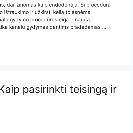
, dar žinomas kaip endodontija. Ši procedūra
o ištraukimo ir užkirsti kelią tolesnėms
nalo gydymo procedūros eigą ir naudą.
nostika kanalu gydymas dantims pradedamas …
ip pasirinkti teisingą ir