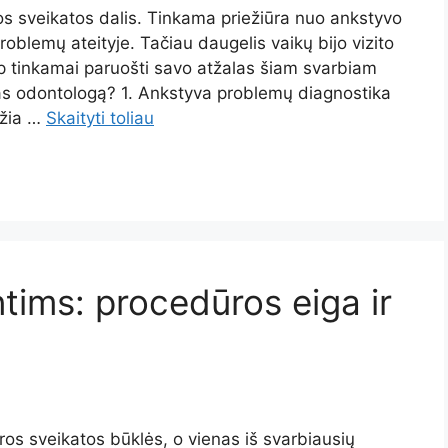
s sveikatos dalis. Tinkama priežiūra nuo ankstyvo
roblemų ateityje. Tačiau daugelis vaikų bijo vizito
aip tinkamai paruošti savo atžalas šiam svarbiam
 pas odontologą? 1. Ankstyva problemų diagnostika
džia …
Skaityti toliau
ims: procedūros eiga ir
os sveikatos būklės, o vienas iš svarbiausių