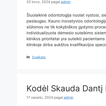
20 kovo, 2024
pagal
admin
Šiuolaikinė odontologija nuolat vystosi, s
paslaugas. Kauno inovatyvios odontologij
siūlomos ne tik kokybiškos gydymo proced
individualizuota dėmesio suteikimo siste
klinikos prioritetai yra suteikti pacienta
klinikoje dirba aukštos kvalifikacijos speci
Kategorijos
Sveikata
Kodėl Skauda Dantį
17 vasario, 2024
pagal
admin