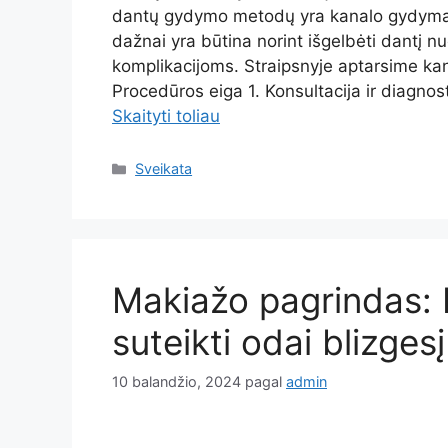
dantų gydymo metodų yra kanalo gydymas
dažnai yra būtina norint išgelbėti dantį nu
komplikacijoms. Straipsnyje aptarsime ka
Procedūros eiga 1. Konsultacija ir diag
Skaityti toliau
Kategorijos
Sveikata
Makiažo pagrindas: Ka
suteikti odai blizgesį
10 balandžio, 2024
pagal
admin