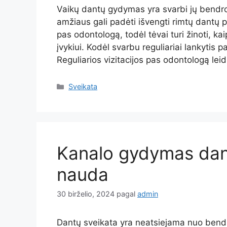
Vaikų dantų gydymas yra svarbi jų bendro
amžiaus gali padėti išvengti rimtų dantų p
pas odontologą, todėl tėvai turi žinoti, k
įvykiui. Kodėl svarbu reguliariai lankytis
Reguliarios vizitacijos pas odontologą lei
Kategorijos
Sveikata
Kanalo gydymas dant
nauda
30 birželio, 2024
pagal
admin
Dantų sveikata yra neatsiejama nuo bendr