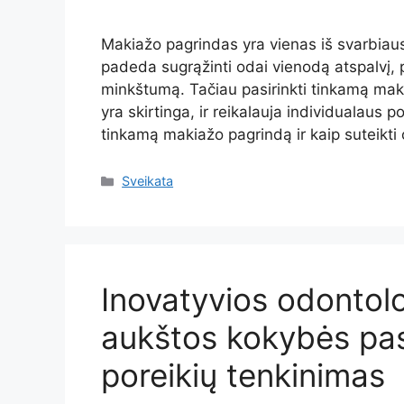
Makiažo pagrindas yra vienas iš svarbiaus
padeda sugrąžinti odai vienodą atspalvį, pa
minkštumą. Tačiau pasirinkti tinkamą maki
yra skirtinga, ir reikalauja individualaus p
tinkamą makiažo pagrindą ir kaip suteikti
Kategorijos
Sveikata
Inovatyvios odontolo
aukštos kokybės pas
poreikių tenkinimas