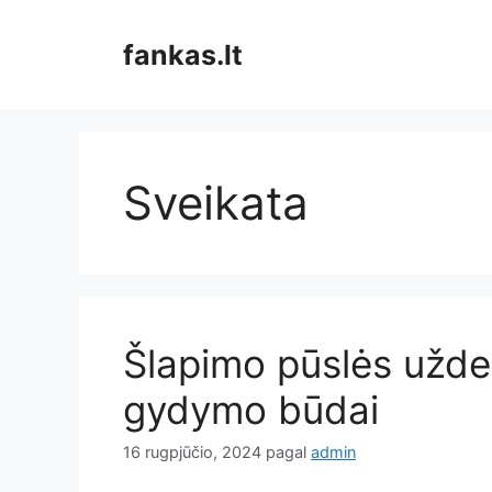
Pereiti
prie
fankas.lt
turinio
Sveikata
Šlapimo pūslės uždeg
gydymo būdai
16 rugpjūčio, 2024
pagal
admin