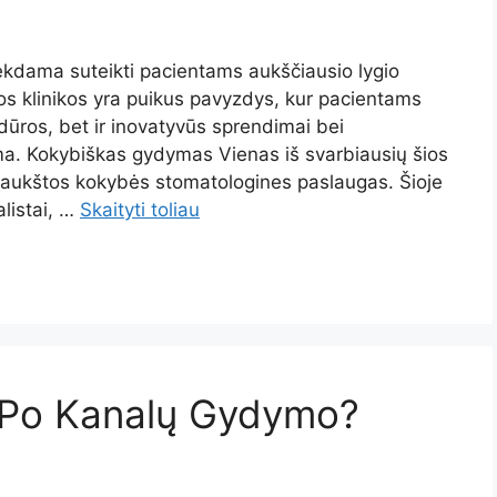
iekdama suteikti pacientams aukščiausio lygio
os klinikos yra puikus pavyzdys, kur pacientams
ūros, bet ir inovatyvūs sprendimai bei
ma. Kokybiškas gydymas Vienas iš svarbiausių šios
ms aukštos kokybės stomatologines paslaugas. Šioje
alistai, …
Skaityti toliau
 Po Kanalų Gydymo?