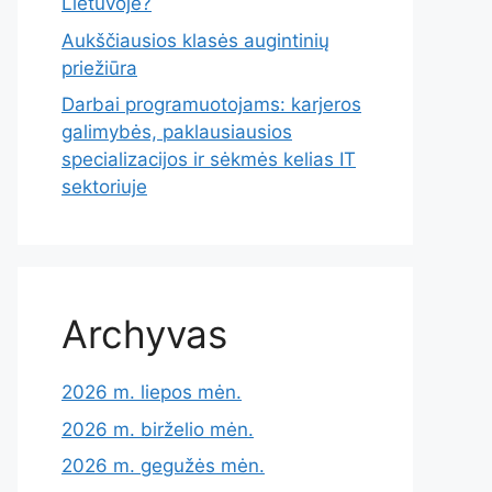
Lietuvoje?
Aukščiausios klasės augintinių
priežiūra
Darbai programuotojams: karjeros
galimybės, paklausiausios
specializacijos ir sėkmės kelias IT
sektoriuje
Archyvas
2026 m. liepos mėn.
2026 m. birželio mėn.
2026 m. gegužės mėn.