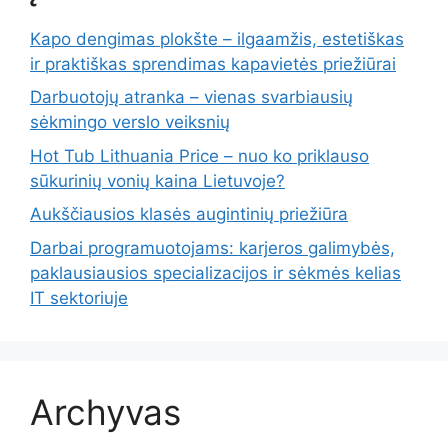
Kapo dengimas plokšte – ilgaamžis, estetiškas
ir praktiškas sprendimas kapavietės priežiūrai
Darbuotojų atranka – vienas svarbiausių
sėkmingo verslo veiksnių
Hot Tub Lithuania Price – nuo ko priklauso
sūkurinių vonių kaina Lietuvoje?
Aukščiausios klasės augintinių priežiūra
Darbai programuotojams: karjeros galimybės,
paklausiausios specializacijos ir sėkmės kelias
IT sektoriuje
Archyvas