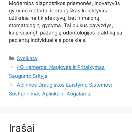
Modernios diagnostikos priemonės, inovatyvūs
gydymo metodai ir draugiškas kolektyvas
užtikrina ne tik efektyvų, bet ir malonų
stomatologinį gydymą. Tai puikus pavyzdys,
kaip sujungti pažangią odontologijos praktiką su
pacientų individualiais poreikiais.
Kategorijos
Sveikata
4G Kameros: Naujovės ir Pritaikymas
Saugumo Srityje
Aplinkos Draugiškos Laistymo Sistemos:
Sustiprinimas Aplinkai ir Augalams
Įrašai