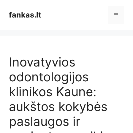
Pereiti
prie
fankas.lt
Meniu
turinio
Inovatyvios
odontologijos
klinikos Kaune:
aukštos kokybės
paslaugos ir