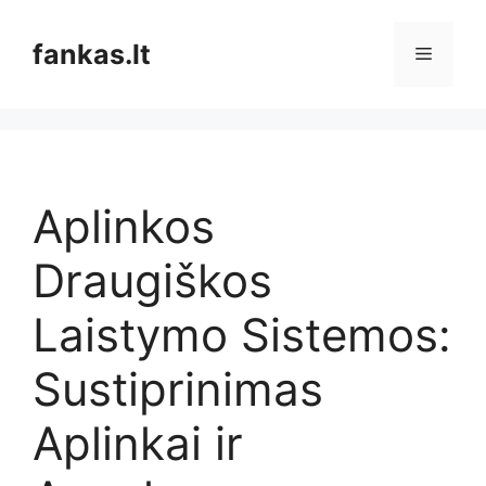
Pereiti
prie
fankas.lt
Meniu
turinio
Aplinkos
Draugiškos
Laistymo Sistemos:
Sustiprinimas
Aplinkai ir