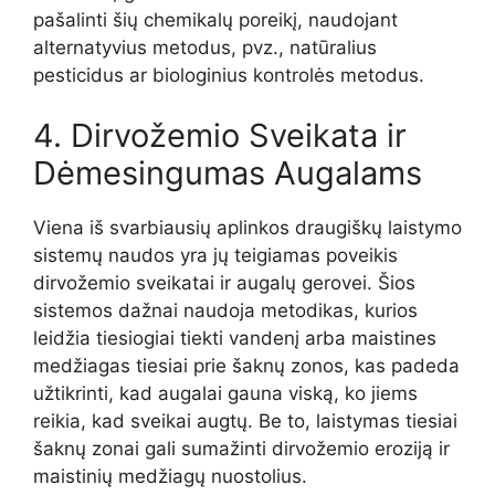
pašalinti šių chemikalų poreikį, naudojant
alternatyvius metodus, pvz., natūralius
pesticidus ar biologinius kontrolės metodus.
4. Dirvožemio Sveikata ir
Dėmesingumas Augalams
Viena iš svarbiausių aplinkos draugiškų laistymo
sistemų naudos yra jų teigiamas poveikis
dirvožemio sveikatai ir augalų gerovei. Šios
sistemos dažnai naudoja metodikas, kurios
leidžia tiesiogiai tiekti vandenį arba maistines
medžiagas tiesiai prie šaknų zonos, kas padeda
užtikrinti, kad augalai gauna viską, ko jiems
reikia, kad sveikai augtų. Be to, laistymas tiesiai
šaknų zonai gali sumažinti dirvožemio eroziją ir
maistinių medžiagų nuostolius.