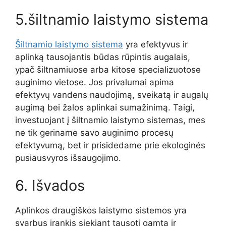
5.
šiltnamio laistymo sistema
Šiltnamio laistymo sistema
yra efektyvus ir
aplinką tausojantis būdas rūpintis augalais,
ypač šiltnamiuose arba kitose specializuotose
auginimo vietose. Jos privalumai apima
efektyvų vandens naudojimą, sveikatą ir augalų
augimą bei žalos aplinkai sumažinimą. Taigi,
investuojant į šiltnamio laistymo sistemas, mes
ne tik geriname savo auginimo procesų
efektyvumą, bet ir prisidedame prie ekologinės
pusiausvyros išsaugojimo.
6. Išvados
Aplinkos draugiškos laistymo sistemos yra
svarbus įrankis siekiant tausoti gamtą ir