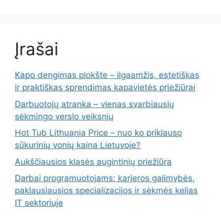
Įrašai
Kapo dengimas plokšte – ilgaamžis, estetiškas
ir praktiškas sprendimas kapavietės priežiūrai
Darbuotojų atranka – vienas svarbiausių
sėkmingo verslo veiksnių
Hot Tub Lithuania Price – nuo ko priklauso
sūkurinių vonių kaina Lietuvoje?
Aukščiausios klasės augintinių priežiūra
Darbai programuotojams: karjeros galimybės,
paklausiausios specializacijos ir sėkmės kelias
IT sektoriuje