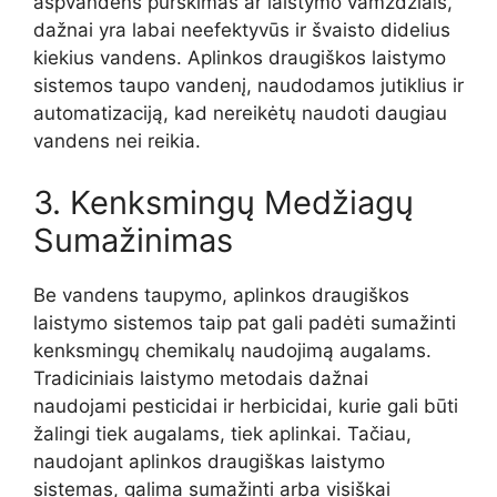
aspvandens purškimas ar laistymo vamzdžiais,
dažnai yra labai neefektyvūs ir švaisto didelius
kiekius vandens. Aplinkos draugiškos laistymo
sistemos taupo vandenį, naudodamos jutiklius ir
automatizaciją, kad nereikėtų naudoti daugiau
vandens nei reikia.
3. Kenksmingų Medžiagų
Sumažinimas
Be vandens taupymo, aplinkos draugiškos
laistymo sistemos taip pat gali padėti sumažinti
kenksmingų chemikalų naudojimą augalams.
Tradiciniais laistymo metodais dažnai
naudojami pesticidai ir herbicidai, kurie gali būti
žalingi tiek augalams, tiek aplinkai. Tačiau,
naudojant aplinkos draugiškas laistymo
sistemas, galima sumažinti arba visiškai