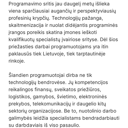
Programavimo sritis jau daugelį metų išlieka
viena sparčiausiai augančių ir perspektyviausių
profesinių krypčių. Technologijų pažanga,
skaitmenizacija ir nuolat didėjantis programinės
įrangos poreikis skatina įmones ieškoti
kvalifikuotų specialistų įvairiose srityse. Dėl šios
priežasties darbai programuotojams yra itin
paklausūs tiek Lietuvoje, tiek tarptautinėje
rinkoje.
Šiandien programuotojai dirba ne tik
technologijų bendrovėse. Jų kompetencijos
reikalingos finansų, sveikatos priežiūros,
logistikos, gamybos, švietimo, elektroninės
prekybos, telekomunikacijų ir daugelio kitų
sektorių organizacijose. Be to, nuotolinio darbo
galimybės leidžia specialistams bendradarbiauti
su darbdaviais iš viso pasaulio.