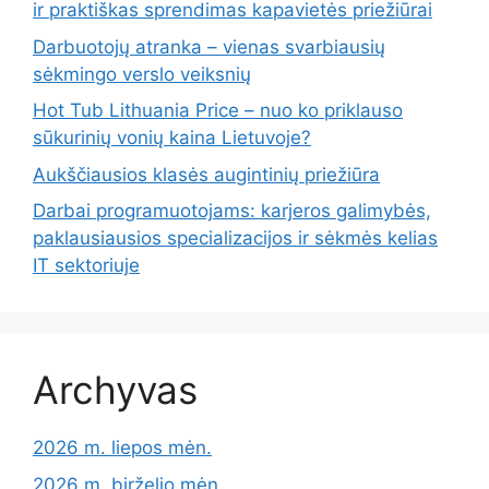
ir praktiškas sprendimas kapavietės priežiūrai
Darbuotojų atranka – vienas svarbiausių
sėkmingo verslo veiksnių
Hot Tub Lithuania Price – nuo ko priklauso
sūkurinių vonių kaina Lietuvoje?
Aukščiausios klasės augintinių priežiūra
Darbai programuotojams: karjeros galimybės,
paklausiausios specializacijos ir sėkmės kelias
IT sektoriuje
Archyvas
2026 m. liepos mėn.
2026 m. birželio mėn.