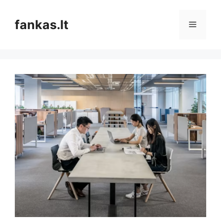
Pereiti
prie
fankas.lt
Meniu
turinio