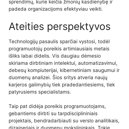
sprendimų, kurie keičia žmonių kasdienybę ir
padeda organizacijoms efektyviau veikti.
Ateities perspektyvos
Technologijų pasaulis sparčiai vystosi, todėl
programuotojų poreikis artimiausiais metais
išliks labai didelis. Vis daugiau dėmesio
skiriama dirbtiniam intelektui, automatizavimui,
debesų kompiuterijai, kibernetiniam saugumui ir
duomenų analizei. Šios sritys atveria naujų
karjeros galimybių tiek pradedantiesiems, tiek
patyrusiems specialistams.
Taip pat didėja poreikis programuotojams,
gebantiems dirbti su tarpdisciplininiais
projektais, bendradarbiauti su verslo analitikais,
dizaineriais ir duomenų mokslininkais. Tokie