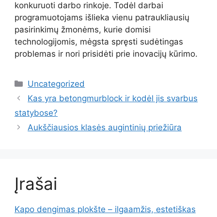
konkuruoti darbo rinkoje. Todėl darbai
programuotojams išlieka vienu patraukliausių
pasirinkimų žmonėms, kurie domisi
technologijomis, mėgsta spręsti sudėtingas
problemas ir nori prisidėti prie inovacijų kūrimo.
Kategorijos
Uncategorized
Kas yra betongmurblock ir kodėl jis svarbus
statybose?
Aukščiausios klasės augintinių priežiūra
Įrašai
Kapo dengimas plokšte – ilgaamžis, estetiškas