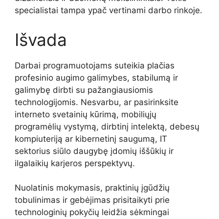
specialistai tampa ypač vertinami darbo rinkoje.
Išvada
Darbai programuotojams suteikia plačias
profesinio augimo galimybes, stabilumą ir
galimybę dirbti su pažangiausiomis
technologijomis. Nesvarbu, ar pasirinksite
interneto svetainių kūrimą, mobiliųjų
programėlių vystymą, dirbtinį intelektą, debesų
kompiuteriją ar kibernetinį saugumą, IT
sektorius siūlo daugybę įdomių iššūkių ir
ilgalaikių karjeros perspektyvų.
Nuolatinis mokymasis, praktinių įgūdžių
tobulinimas ir gebėjimas prisitaikyti prie
technologinių pokyčių leidžia sėkmingai