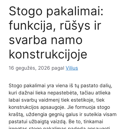
Stogo pakalimai:
funkcija, rūšys ir
svarba namo
konstrukcijoje
16 gegužės, 2026
pagal
Vilius
Stogo pakalimai yra viena iš tų pastato dalių,
kuri dažnai lieka nepastebėta, tačiau atlieka
labai svarbų vaidmenį tiek estetikoje, tiek
konstrukcijos apsaugoje. Jie formuoja stogo
kraštą, uždengia gegnių galus ir suteikia visam
pastatui užbaigtą vaizdą. Be to, tinkamai
įrengtas stogo pakalimas padeda apsaugoti