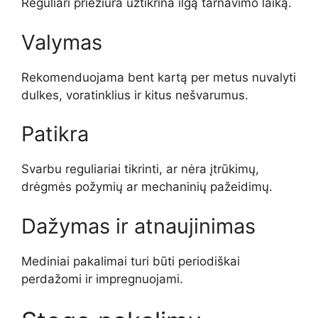
Reguliari priežiūra užtikrina ilgą tarnavimo laiką.
Valymas
Rekomenduojama bent kartą per metus nuvalyti
dulkes, voratinklius ir kitus nešvarumus.
Patikra
Svarbu reguliariai tikrinti, ar nėra įtrūkimų,
drėgmės požymių ar mechaninių pažeidimų.
Dažymas ir atnaujinimas
Mediniai pakalimai turi būti periodiškai
perdažomi ir impregnuojami.