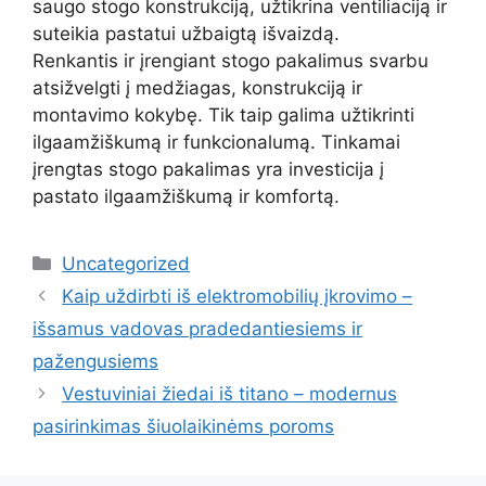
saugo stogo konstrukciją, užtikrina ventiliaciją ir
suteikia pastatui užbaigtą išvaizdą.
Renkantis ir įrengiant stogo pakalimus svarbu
atsižvelgti į medžiagas, konstrukciją ir
montavimo kokybę. Tik taip galima užtikrinti
ilgaamžiškumą ir funkcionalumą. Tinkamai
įrengtas stogo pakalimas yra investicija į
pastato ilgaamžiškumą ir komfortą.
Kategorijos
Uncategorized
Kaip uždirbti iš elektromobilių įkrovimo –
išsamus vadovas pradedantiesiems ir
pažengusiems
Vestuviniai žiedai iš titano – modernus
pasirinkimas šiuolaikinėms poroms