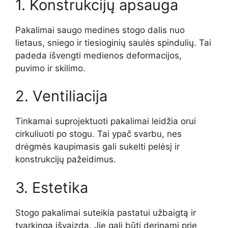
1. Konstrukcijų apsauga
Pakalimai saugo medines stogo dalis nuo
lietaus, sniego ir tiesioginių saulės spindulių. Tai
padeda išvengti medienos deformacijos,
puvimo ir skilimo.
2. Ventiliacija
Tinkamai suprojektuoti pakalimai leidžia orui
cirkuliuoti po stogu. Tai ypač svarbu, nes
drėgmės kaupimasis gali sukelti pelėsį ir
konstrukcijų pažeidimus.
3. Estetika
Stogo pakalimai suteikia pastatui užbaigtą ir
tvarkingą išvaizdą. Jie gali būti derinami prie