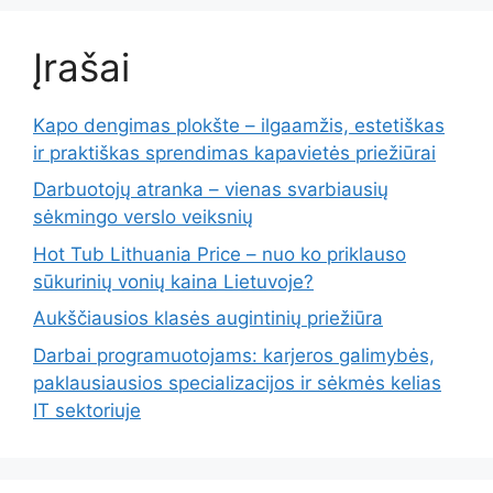
Įrašai
Kapo dengimas plokšte – ilgaamžis, estetiškas
ir praktiškas sprendimas kapavietės priežiūrai
Darbuotojų atranka – vienas svarbiausių
sėkmingo verslo veiksnių
Hot Tub Lithuania Price – nuo ko priklauso
sūkurinių vonių kaina Lietuvoje?
Aukščiausios klasės augintinių priežiūra
Darbai programuotojams: karjeros galimybės,
paklausiausios specializacijos ir sėkmės kelias
IT sektoriuje