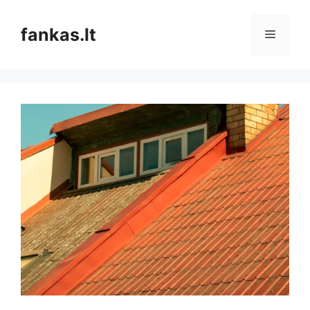
Pereiti
prie
fankas.lt
Meniu
turinio