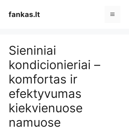
Pereiti
prie
fankas.lt
Meniu
turinio
Sieniniai
kondicionieriai –
komfortas ir
efektyvumas
kiekvienuose
namuose