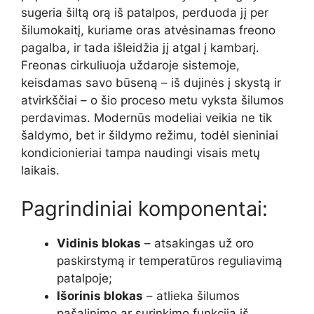
sugeria šiltą orą iš patalpos, perduoda jį per
šilumokaitį, kuriame oras atvėsinamas freono
pagalba, ir tada išleidžia jį atgal į kambarį.
Freonas cirkuliuoja uždaroje sistemoje,
keisdamas savo būseną – iš dujinės į skystą ir
atvirkščiai – o šio proceso metu vyksta šilumos
perdavimas. Modernūs modeliai veikia ne tik
šaldymo, bet ir šildymo režimu, todėl sieniniai
kondicionieriai tampa naudingi visais metų
laikais.
Pagrindiniai komponentai:
Vidinis blokas
– atsakingas už oro
paskirstymą ir temperatūros reguliavimą
patalpoje;
Išorinis blokas
– atlieka šilumos
pašalinimo ar surinkimo funkciją iš