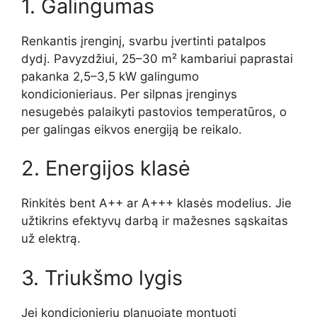
1. Galingumas
Renkantis įrenginį, svarbu įvertinti patalpos
dydį. Pavyzdžiui, 25–30 m² kambariui paprastai
pakanka 2,5–3,5 kW galingumo
kondicionieriaus. Per silpnas įrenginys
nesugebės palaikyti pastovios temperatūros, o
per galingas eikvos energiją be reikalo.
2. Energijos klasė
Rinkitės bent A++ ar A+++ klasės modelius. Jie
užtikrins efektyvų darbą ir mažesnes sąskaitas
už elektrą.
3. Triukšmo lygis
Jei kondicionierių planuojate montuoti