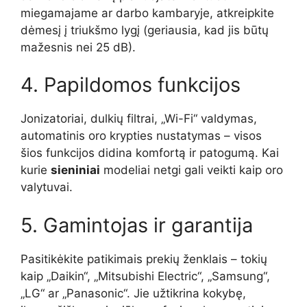
miegamajame ar darbo kambaryje, atkreipkite
dėmesį į triukšmo lygį (geriausia, kad jis būtų
mažesnis nei 25 dB).
4. Papildomos funkcijos
Jonizatoriai, dulkių filtrai, „Wi-Fi“ valdymas,
automatinis oro krypties nustatymas – visos
šios funkcijos didina komfortą ir patogumą. Kai
kurie
sieniniai
modeliai netgi gali veikti kaip oro
valytuvai.
5. Gamintojas ir garantija
Pasitikėkite patikimais prekių ženklais – tokių
kaip „Daikin“, „Mitsubishi Electric“, „Samsung“,
„LG“ ar „Panasonic“. Jie užtikrina kokybę,