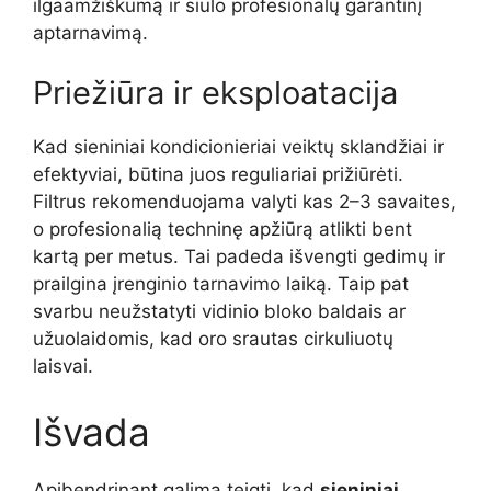
ilgaamžiškumą ir siūlo profesionalų garantinį
aptarnavimą.
Priežiūra ir eksploatacija
Kad sieniniai kondicionieriai veiktų sklandžiai ir
efektyviai, būtina juos reguliariai prižiūrėti.
Filtrus rekomenduojama valyti kas 2–3 savaites,
o profesionalią techninę apžiūrą atlikti bent
kartą per metus. Tai padeda išvengti gedimų ir
prailgina įrenginio tarnavimo laiką. Taip pat
svarbu neužstatyti vidinio bloko baldais ar
užuolaidomis, kad oro srautas cirkuliuotų
laisvai.
Išvada
Apibendrinant galima teigti, kad
sieniniai