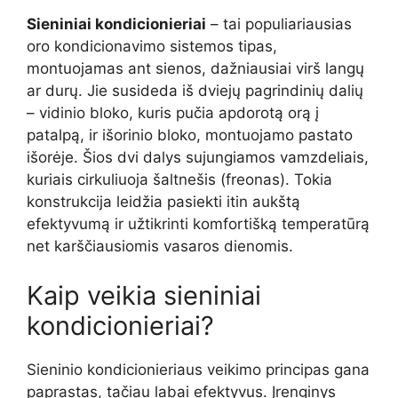
Sieniniai kondicionieriai
– tai populiariausias
oro kondicionavimo sistemos tipas,
montuojamas ant sienos, dažniausiai virš langų
ar durų. Jie susideda iš dviejų pagrindinių dalių
– vidinio bloko, kuris pučia apdorotą orą į
patalpą, ir išorinio bloko, montuojamo pastato
išorėje. Šios dvi dalys sujungiamos vamzdeliais,
kuriais cirkuliuoja šaltnešis (freonas). Tokia
konstrukcija leidžia pasiekti itin aukštą
efektyvumą ir užtikrinti komfortišką temperatūrą
net karščiausiomis vasaros dienomis.
Kaip veikia sieniniai
kondicionieriai?
Sieninio kondicionieriaus veikimo principas gana
paprastas, tačiau labai efektyvus. Įrenginys