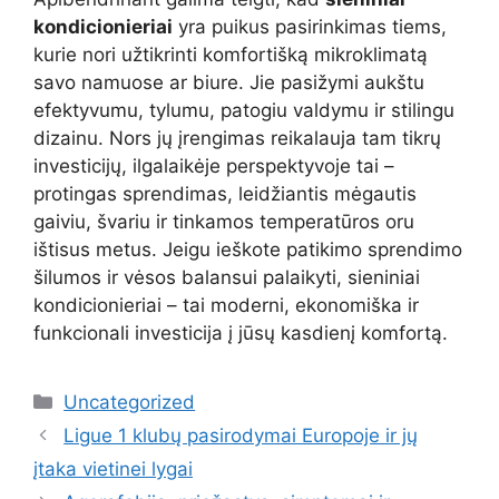
kondicionieriai
yra puikus pasirinkimas tiems,
kurie nori užtikrinti komfortišką mikroklimatą
savo namuose ar biure. Jie pasižymi aukštu
efektyvumu, tylumu, patogiu valdymu ir stilingu
dizainu. Nors jų įrengimas reikalauja tam tikrų
investicijų, ilgalaikėje perspektyvoje tai –
protingas sprendimas, leidžiantis mėgautis
gaiviu, švariu ir tinkamos temperatūros oru
ištisus metus. Jeigu ieškote patikimo sprendimo
šilumos ir vėsos balansui palaikyti, sieniniai
kondicionieriai – tai moderni, ekonomiška ir
funkcionali investicija į jūsų kasdienį komfortą.
Kategorijos
Uncategorized
Ligue 1 klubų pasirodymai Europoje ir jų
įtaka vietinei lygai