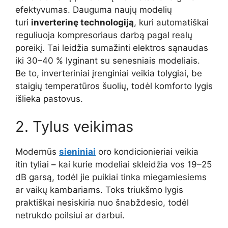
efektyvumas. Dauguma naujų modelių
turi
inverterinę technologiją
, kuri automatiškai
reguliuoja kompresoriaus darbą pagal realų
poreikį. Tai leidžia sumažinti elektros sąnaudas
iki 30–40 % lyginant su senesniais modeliais.
Be to, inverteriniai įrenginiai veikia tolygiai, be
staigių temperatūros šuolių, todėl komforto lygis
išlieka pastovus.
2. Tylus veikimas
Modernūs
sieniniai
oro kondicionieriai veikia
itin tyliai – kai kurie modeliai skleidžia vos 19–25
dB garsą, todėl jie puikiai tinka miegamiesiems
ar vaikų kambariams. Toks triukšmo lygis
praktiškai nesiskiria nuo šnabždesio, todėl
netrukdo poilsiui ar darbui.