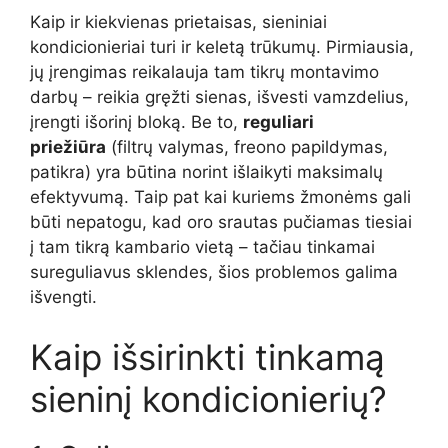
Kaip ir kiekvienas prietaisas, sieniniai
kondicionieriai turi ir keletą trūkumų. Pirmiausia,
jų įrengimas reikalauja tam tikrų montavimo
darbų – reikia gręžti sienas, išvesti vamzdelius,
įrengti išorinį bloką. Be to,
reguliari
priežiūra
(filtrų valymas, freono papildymas,
patikra) yra būtina norint išlaikyti maksimalų
efektyvumą. Taip pat kai kuriems žmonėms gali
būti nepatogu, kad oro srautas pučiamas tiesiai
į tam tikrą kambario vietą – tačiau tinkamai
sureguliavus sklendes, šios problemos galima
išvengti.
Kaip išsirinkti tinkamą
sieninį kondicionierių?