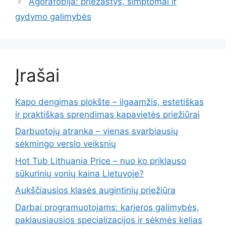
Agorafobija: priežastys, simptomai ir
gydymo galimybės
Įrašai
Kapo dengimas plokšte – ilgaamžis, estetiškas
ir praktiškas sprendimas kapavietės priežiūrai
Darbuotojų atranka – vienas svarbiausių
sėkmingo verslo veiksnių
Hot Tub Lithuania Price – nuo ko priklauso
sūkurinių vonių kaina Lietuvoje?
Aukščiausios klasės augintinių priežiūra
Darbai programuotojams: karjeros galimybės,
paklausiausios specializacijos ir sėkmės kelias