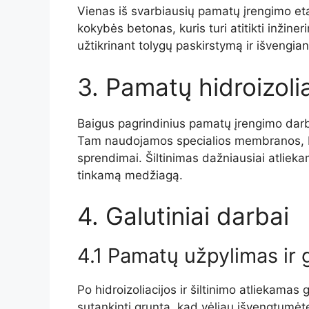
Vienas iš svarbiausių pamatų įrengimo e
kokybės betonas, kuris turi atitikti inžine
užtikrinant tolygų paskirstymą ir išvengian
3. Pamatų hidroizoliac
Baigus pagrindinius pamatų įrengimo darbus,
Tam naudojamos specialios membranos, b
sprendimai. Šiltinimas dažniausiai atliekam
tinkamą medžiagą.
4. Galutiniai darbai
4.1 Pamatų užpylimas ir
Po hidroizoliacijos ir šiltinimo atliekama
sutankinti gruntą, kad vėliau išvengtumėt