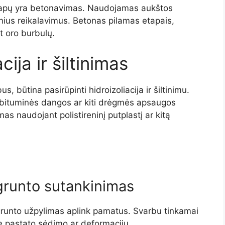
tapų yra betonavimas. Naudojamas aukštos
rinius reikalavimus. Betonas pilamas etapais,
t oro burbulų.
ija ir šiltinimas
 būtina pasirūpinti hidroizoliacija ir šiltinimu.
ituminės dangos ar kiti drėgmės apsaugos
as naudojant polistireninį putplastį ar kitą
 grunto sutankinimas
s grunto užpylimas aplink pamatus. Svarbu tinkamai
e pastato sėdimo ar deformacijų.