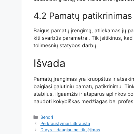
4.2 Pamatų patikrinimas
Baigus pamatų įrengimą, atliekamas jų pa
kiti svarbūs parametrai. Tik įsitikinus, kad
tolimesnių statybos darbų.
Išvada
Pamatų įrengimas yra kruopštus ir atsakin
baigiasi galutiniu pamatų patikrinimu. Tin
stabilus, ilgaamžis ir atsparus aplinkos po
naudoti kokybiškas medžiagas bei profes
Kategorijos
Bendri
Perkraustymai Litkrausta
Durys – daugiau nei tik įėjimas