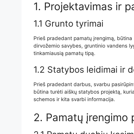
1. Projektavimas ir 
1.1 Grunto tyrimai
Prieš pradedant pamatų įrengimą, būtina a
dirvožemio savybes, gruntinio vandens lygį
tinkamiausią pamatų tipą.
1.2 Statybos leidimai ir
Prieš pradedant darbus, svarbu pasirūpinti
būtina turėti aiškų statybos projektą, k
schemos ir kita svarbi informacija.
2. Pamatų įrengimo 