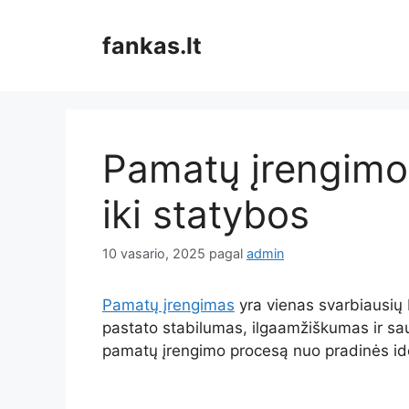
Pereiti
prie
fankas.lt
turinio
Pamatų įrengimo 
iki statybos
10 vasario, 2025
pagal
admin
Pamatų įrengimas
yra vienas svarbiausių 
pastato stabilumas, ilgaamžiškumas ir sa
pamatų įrengimo procesą nuo pradinės idėj