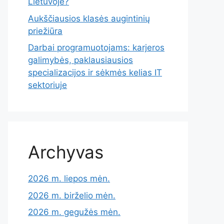
Lietuvoje?
Aukščiausios klasės augintinių
priežiūra
Darbai programuotojams: karjeros
galimybės, paklausiausios
specializacijos ir sėkmės kelias IT
sektoriuje
Archyvas
2026 m. liepos mėn.
2026 m. birželio mėn.
2026 m. gegužės mėn.