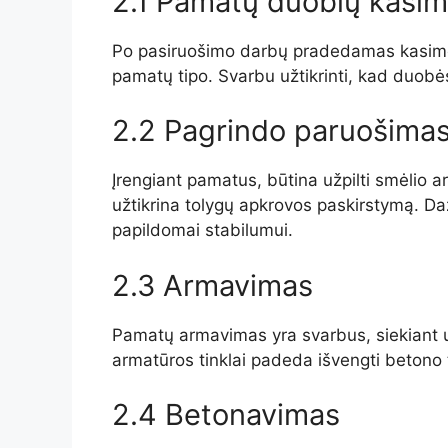
2.1 Pamatų duobių kasi
Po pasiruošimo darbų pradedamas kasimo 
pamatų tipo. Svarbu užtikrinti, kad duobės
2.2 Pagrindo paruošima
Įrengiant pamatus, būtina užpilti smėlio a
užtikrina tolygų apkrovos paskirstymą. Da
papildomai stabilumui.
2.3 Armavimas
Pamatų armavimas yra svarbus, siekiant užt
armatūros tinklai padeda išvengti betono tr
2.4 Betonavimas