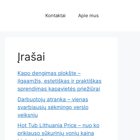
Kontaktai
Apie mus
Įrašai
Kapo dengimas plokšte –
ilgaamžis, estetiškas ir praktiškas
sprendimas kapavietės priežiūrai
Darbuotojų atranka – vienas
svarbiausių sėkmingo verslo
veiksnių
Hot Tub Lithuania Price – nuo ko
priklauso sūkurinių vonių kaina