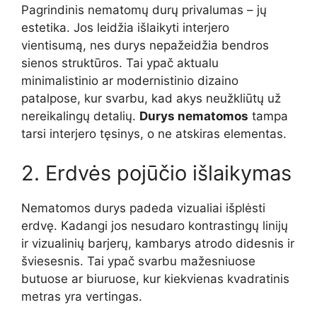
Pagrindinis nematomų durų privalumas – jų
estetika. Jos leidžia išlaikyti interjero
vientisumą, nes durys nepažeidžia bendros
sienos struktūros. Tai ypač aktualu
minimalistinio ar modernistinio dizaino
patalpose, kur svarbu, kad akys neužkliūtų už
nereikalingų detalių.
Durys nematomos
tampa
tarsi interjero tęsinys, o ne atskiras elementas.
2. Erdvės pojūčio išlaikymas
Nematomos durys padeda vizualiai išplėsti
erdvę. Kadangi jos nesudaro kontrastingų linijų
ir vizualinių barjerų, kambarys atrodo didesnis ir
šviesesnis. Tai ypač svarbu mažesniuose
butuose ar biuruose, kur kiekvienas kvadratinis
metras yra vertingas.