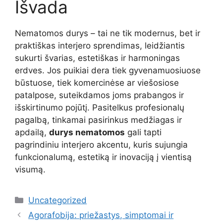
Išvada
Nematomos durys – tai ne tik modernus, bet ir
praktiškas interjero sprendimas, leidžiantis
sukurti švarias, estetiškas ir harmoningas
erdves. Jos puikiai dera tiek gyvenamuosiuose
būstuose, tiek komercinėse ar viešosiose
patalpose, suteikdamos joms prabangos ir
išskirtinumo pojūtį. Pasitelkus profesionalų
pagalbą, tinkamai pasirinkus medžiagas ir
apdailą,
durys nematomos
gali tapti
pagrindiniu interjero akcentu, kuris sujungia
funkcionalumą, estetiką ir inovaciją į vientisą
visumą.
Kategorijos
Uncategorized
Agorafobija: priežastys, simptomai ir