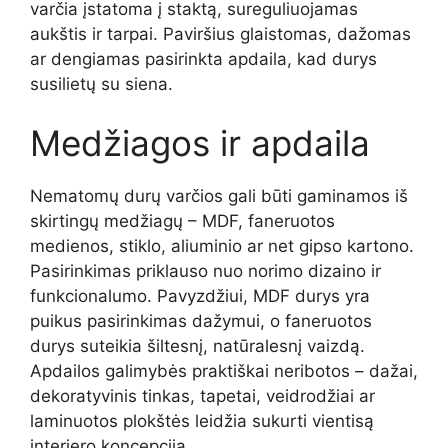
varčia įstatoma į staktą, sureguliuojamas
aukštis ir tarpai. Paviršius glaistomas, dažomas
ar dengiamas pasirinkta apdaila, kad durys
susilietų su siena.
Medžiagos ir apdaila
Nematomų durų varčios gali būti gaminamos iš
skirtingų medžiagų – MDF, faneruotos
medienos, stiklo, aliuminio ar net gipso kartono.
Pasirinkimas priklauso nuo norimo dizaino ir
funkcionalumo. Pavyzdžiui, MDF durys yra
puikus pasirinkimas dažymui, o faneruotos
durys suteikia šiltesnį, natūralesnį vaizdą.
Apdailos galimybės praktiškai neribotos – dažai,
dekoratyvinis tinkas, tapetai, veidrodžiai ar
laminuotos plokštės leidžia sukurti vientisą
interjero koncepciją.