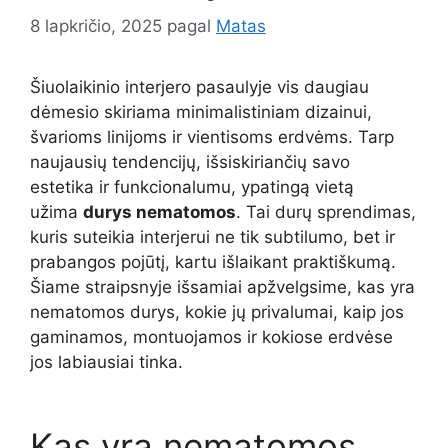
8 lapkričio, 2025
pagal
Matas
Šiuolaikinio interjero pasaulyje vis daugiau
dėmesio skiriama minimalistiniam dizainui,
švarioms linijoms ir vientisoms erdvėms. Tarp
naujausių tendencijų, išsiskiriančių savo
estetika ir funkcionalumu, ypatingą vietą
užima
durys nematomos
. Tai durų sprendimas,
kuris suteikia interjerui ne tik subtilumo, bet ir
prabangos pojūtį, kartu išlaikant praktiškumą.
Šiame straipsnyje išsamiai apžvelgsime, kas yra
nematomos durys, kokie jų privalumai, kaip jos
gaminamos, montuojamos ir kokiose erdvėse
jos labiausiai tinka.
Kas yra nematomos