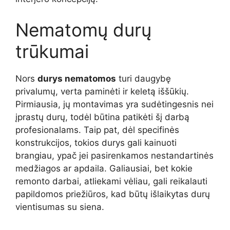
Nematomų durų
trūkumai
Nors
durys nematomos
turi daugybę
privalumų, verta paminėti ir keletą iššūkių.
Pirmiausia, jų montavimas yra sudėtingesnis nei
įprastų durų, todėl būtina patikėti šį darbą
profesionalams. Taip pat, dėl specifinės
konstrukcijos, tokios durys gali kainuoti
brangiau, ypač jei pasirenkamos nestandartinės
medžiagos ar apdaila. Galiausiai, bet kokie
remonto darbai, atliekami vėliau, gali reikalauti
papildomos priežiūros, kad būtų išlaikytas durų
vientisumas su siena.