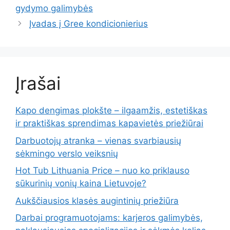
gydymo galimybės
Įvadas į Gree kondicionierius
Įrašai
Kapo dengimas plokšte – ilgaamžis, estetiškas
ir praktiškas sprendimas kapavietės priežiūrai
Darbuotojų atranka – vienas svarbiausių
sėkmingo verslo veiksnių
Hot Tub Lithuania Price – nuo ko priklauso
sūkurinių vonių kaina Lietuvoje?
Aukščiausios klasės augintinių priežiūra
Darbai programuotojams: karjeros galimybės,