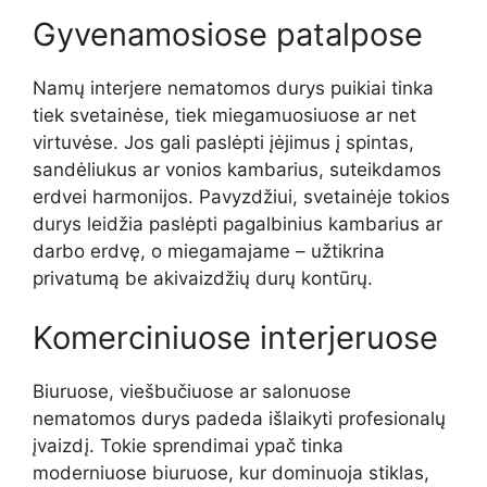
Gyvenamosiose patalpose
Namų interjere nematomos durys puikiai tinka
tiek svetainėse, tiek miegamuosiuose ar net
virtuvėse. Jos gali paslėpti įėjimus į spintas,
sandėliukus ar vonios kambarius, suteikdamos
erdvei harmonijos. Pavyzdžiui, svetainėje tokios
durys leidžia paslėpti pagalbinius kambarius ar
darbo erdvę, o miegamajame – užtikrina
privatumą be akivaizdžių durų kontūrų.
Komerciniuose interjeruose
Biuruose, viešbučiuose ar salonuose
nematomos durys padeda išlaikyti profesionalų
įvaizdį. Tokie sprendimai ypač tinka
moderniuose biuruose, kur dominuoja stiklas,