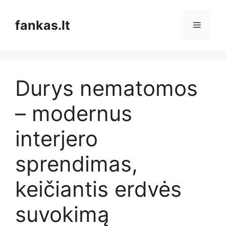
Pereiti
prie
fankas.lt
Meniu
turinio
Durys nematomos
– modernus
interjero
sprendimas,
keičiantis erdvės
suvokimą