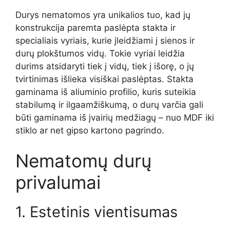
Durys nematomos yra unikalios tuo, kad jų
konstrukcija paremta paslėpta stakta ir
specialiais vyriais, kurie įleidžiami į sienos ir
durų plokštumos vidų. Tokie vyriai leidžia
durims atsidaryti tiek į vidų, tiek į išorę, o jų
tvirtinimas išlieka visiškai paslėptas. Stakta
gaminama iš aliuminio profilio, kuris suteikia
stabilumą ir ilgaamžiškumą, o durų varčia gali
būti gaminama iš įvairių medžiagų – nuo MDF iki
stiklo ar net gipso kartono pagrindo.
Nematomų durų
privalumai
1. Estetinis vientisumas